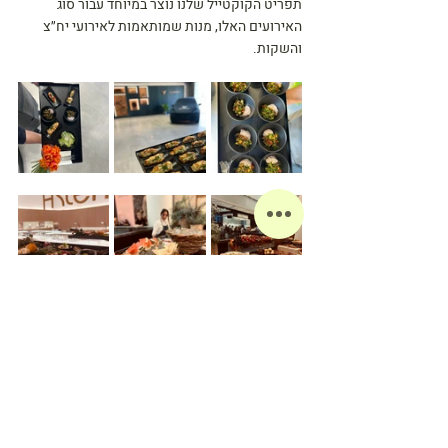
תפריט הקוקטייל שלנו נוצר במיוחד עבור סוג 
האירועים האלו, מנות שמותאמות לאירועי יח״צ 
והשקות.
ואם אהבתם את כל זה, אז בטח תתאהבו בבית שלנו 
הפנינים 1.
לפגישת היכרות וסיור דברו אתנו:
 חגי-  054-4325005